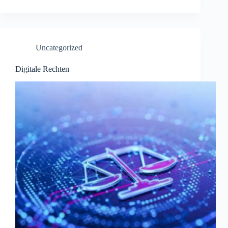
Wat
zijn
de
oorzaken
en
Uncategorized
oplossingen
Digitale Rechten