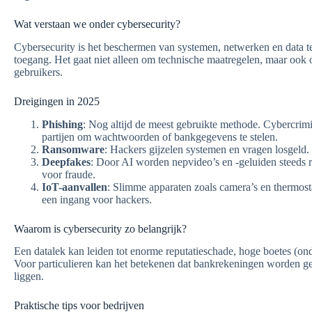
Wat verstaan we onder cybersecurity?
Cybersecurity is het beschermen van systemen, netwerken en data t
toegang. Het gaat niet alleen om technische maatregelen, maar oo
gebruikers.
Dreigingen in 2025
Phishing
: Nog altijd de meest gebruikte methode. Cybercrim
partijen om wachtwoorden of bankgegevens te stelen.
Ransomware
: Hackers gijzelen systemen en vragen losgeld.
Deepfakes
: Door AI worden nepvideo’s en -geluiden steeds r
voor fraude.
IoT-aanvallen
: Slimme apparaten zoals camera’s en thermost
een ingang voor hackers.
Waarom is cybersecurity zo belangrijk?
Een datalek kan leiden tot enorme reputatieschade, hoge boetes (o
Voor particulieren kan het betekenen dat bankrekeningen worden ge
liggen.
Praktische tips voor bedrijven