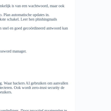
hankelijk is van een wachtwoord, maar ook
co. Plan automatische updates in.
ste schakel. Leer hen phishingmails
en snel en goed gecoördineerd antwoord kan
assword manager.
ing. Waar hackers AI gebruiken om aanvallen
ecteren. Ook wordt zero-trust security de
ruikers.
 verdedigers. Door proactief maatregelen te