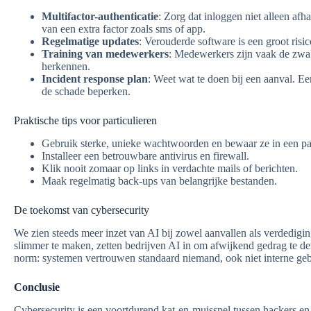
Multifactor-authenticatie
: Zorg dat inloggen niet alleen af
van een extra factor zoals sms of app.
Regelmatige updates
: Verouderde software is een groot risi
Training van medewerkers
: Medewerkers zijn vaak de zwak
herkennen.
Incident response plan
: Weet wat te doen bij een aanval. E
de schade beperken.
Praktische tips voor particulieren
Gebruik sterke, unieke wachtwoorden en bewaar ze in een p
Installeer een betrouwbare antivirus en firewall.
Klik nooit zomaar op links in verdachte mails of berichten.
Maak regelmatig back-ups van belangrijke bestanden.
De toekomst van cybersecurity
We zien steeds meer inzet van AI bij zowel aanvallen als verdedig
slimmer te maken, zetten bedrijven AI in om afwijkend gedrag te det
norm: systemen vertrouwen standaard niemand, ook niet interne geb
Conclusie
Cybersecurity is een voortdurend kat-en-muisspel tussen hackers en