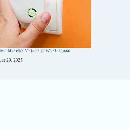
twerkbereik? Verbeter je Wi-Fi-signaal
ber 20, 2025